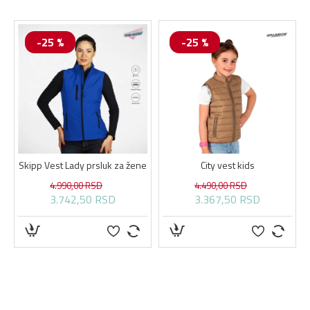
-25 %
-25 %
S KAPA
Skipp Vest Lady prsluk za žene
City vest kids
4.990,00 RSD
4.490,00 RSD
3.742,50 RSD
3.367,50 RSD