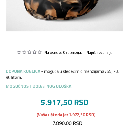
Na osnovu 0 recenzija.
-
Napiši recenziju
DOPUNA KUGLICA
- moguća u sledećim dimenzijama : 55, 70,
90 litara.
MOGUĆNOST DODATNOG ULOŠKA
5.917,50 RSD
(Vaša ušteda je: 1.972,50 RSD)
7.890,00 RSD