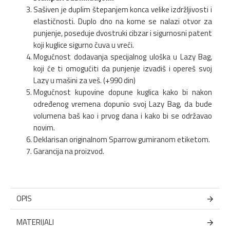
Sašiven je duplim štepanjem konca velike izdržljivosti i
elastičnosti. Duplo dno na kome se nalazi otvor za
punjenje, poseduje dvostruki cibzar i sigurnosni patent
koji kuglice sigurno čuva u vreći.
Mogućnost dodavanja specijalnog uloška u Lazy Bag,
koji će ti omogućiti da punjenje izvadiš i opereš svoj
Lazy u mašini za veš. (+990 din)
Mogućnost kupovine dopune kuglica kako bi nakon
određenog vremena dopunio svoj Lazy Bag, da bude
volumena baš kao i prvog dana i kako bi se održavao
novim.
Deklarisan originalnom Sparrow gumiranom etiketom.
Garancija na proizvod.
OPIS
MATERIJALI