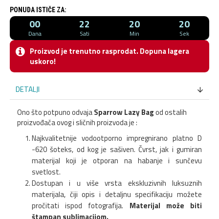
PONUDA ISTIČE ZA:
00
22
20
20
Dana
Sati
Min
Sek
Proizvod je trenutno rasprodat. Dopuna lagera
uskoro!
DETALJI
Ono što potpuno odvaja
Sparrow Lazy Bag
od ostalih
proizvođača ovog i sličnih proizvoda je :
Najkvalitetnije vodootporno impregnirano platno D
-620 šoteks, od kog je sašiven. Čvrst, jak i gumiran
materijal koji je otporan na habanje i sunčevu
svetlost.
Dostupan i u više vrsta ekskluzivnih luksuznih
materijala, čiji opis i detaljnu specifikaciju možete
pročitati ispod fotografija.
Materijal može biti
štampan sublimacijom.