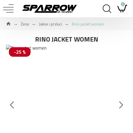
0
Žene
Jakne i prsluci
Rino jacket women
RINO JACKET WOMEN
-25 %