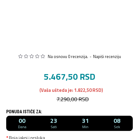
Na osnovu 0 recenzija.
-
Napiši recenziju
5.467,50 RSD
(Vaša ušteda je: 1.822,50 RSD)
7.290,00 RSD
PONUDA ISTIČE ZA:
00
23
31
08
Dana
Sati
Min
Sek
Boja jakni i prsluka