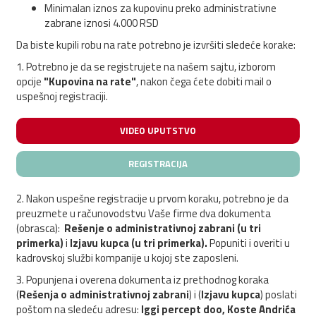
Minimalan iznos za kupovinu preko administrativne
zabrane iznosi 4.000 RSD
Da biste kupili robu na rate potrebno je izvršiti sledeće korake:
1. Potrebno je da se registrujete na našem sajtu, izborom
opcije
"Kupovina na rate"
, nakon čega ćete dobiti mail o
uspešnoj registraciji.
VIDEO UPUTSTVO
REGISTRACIJA
2. Nakon uspešne registracije u prvom koraku, potrebno je da
preuzmete u računovodstvu Vaše firme dva dokumenta
(obrasca):
Rešenje o administrativnoj zabrani (u tri
primerka)
i
Izjavu kupca (u tri primerka).
Popuniti i overiti u
kadrovskoj službi kompanije u kojoj ste zaposleni.
3. Popunjena i overena dokumenta iz prethodnog koraka
(
Rešenja o administrativnoj zabrani
) i (
Izjavu kupca
) poslati
poštom na sledeću adresu:
Iggi percept doo, Koste Andrića