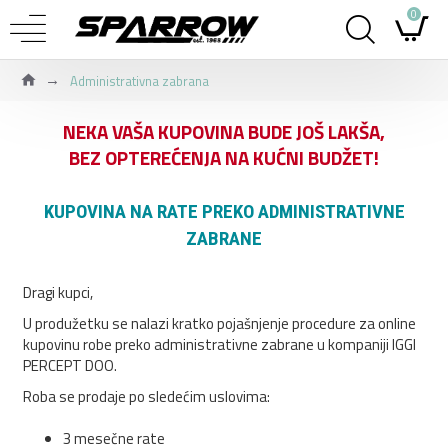
0
Administrativna zabrana
NEKA VAŠA KUPOVINA BUDE JOŠ LAKŠA,
BEZ OPTEREĆENJA NA KUĆNI BUDŽET!
KUPOVINA NA RATE PREKO ADMINISTRATIVNE
ZABRANE
Dragi kupci,
U produžetku se nalazi kratko pojašnjenje procedure za online
kupovinu robe preko administrativne zabrane u kompaniji IGGI
PERCEPT DOO.
Roba se prodaje po sledećim uslovima:
3 mesečne rate