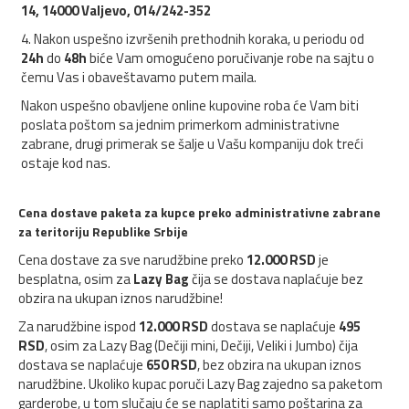
14, 14000 Valjevo, 014/242-352
4. Nakon uspešno izvršenih prethodnih koraka, u periodu od
24h
do
48h
biće Vam omogućeno poručivanje robe na sajtu o
čemu Vas i obaveštavamo putem maila.
Nakon uspešno obavljene online kupovine roba će Vam biti
poslata poštom sa jednim primerkom administrativne
zabrane, drugi primerak se šalje u Vašu kompaniju dok treći
ostaje kod nas.
Cena dostave paketa za kupce preko administrativne zabrane
za teritoriju Republike Srbije
Cena dostave za sve narudžbine preko
12.000 RSD
je
besplatna, osim za
Lazy Bag
čija se dostava naplaćuje bez
obzira na ukupan iznos narudžbine!
Za narudžbine ispod
12.000 RSD
dostava se naplaćuje
495
RSD
, osim za Lazy Bag (Dečiji mini, Dečiji, Veliki i Jumbo) čija
dostava se naplaćuje
650 RSD
, bez obzira na ukupan iznos
narudžbine. Ukoliko kupac poruči Lazy Bag zajedno sa paketom
garderobe, u tom slučaju će se naplatiti samo poštarina za