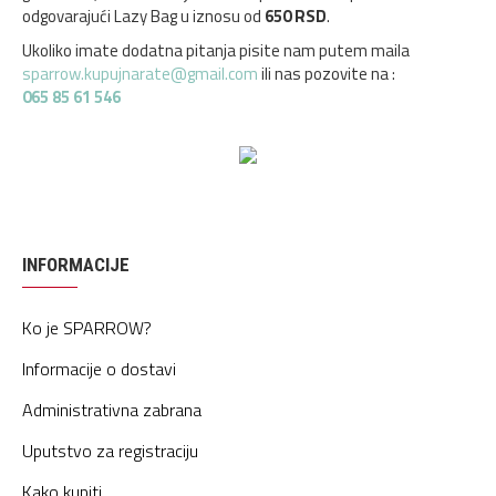
odgovarajući Lazy Bag u iznosu od
650 RSD
.
Ukoliko imate dodatna pitanja pisite nam putem maila
sparrow.kupujnarate@gmail.com
ili nas pozovite na :
065 85 61 546
INFORMACIJE
Ko je SPARROW?
Informacije o dostavi
Administrativna zabrana
Uputstvo za registraciju
Kako kupiti