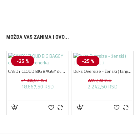
MOŽDA VAS ZANIMA I OVO...
-25 %
-25 %
ecu
CANDY CLOUD BIG BAGGY duks kapa i trenerka
Duks Oversize - ženski ( tanji materijal )
24.890,00 RSD
2.990,00 RSD
18.667,50 RSD
2.242,50 RSD