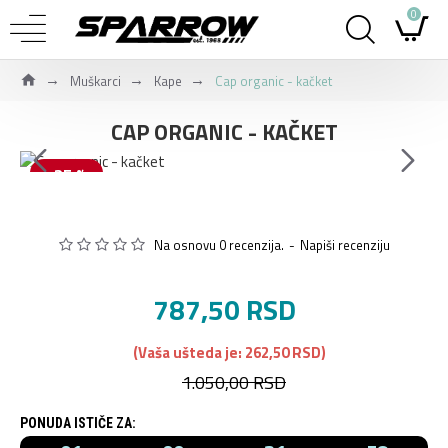
0
Muškarci
Kape
Cap organic - kačket
CAP ORGANIC - KAČKET
-25 %
Na osnovu 0 recenzija.
-
Napiši recenziju
787,50 RSD
(Vaša ušteda je: 262,50 RSD)
1.050,00 RSD
PONUDA ISTIČE ZA: