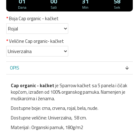
01
00
31
57
Dana
Sati
Min
Sek
Boja Cap organic - kačket
Veličine Cap organic- kačket
OPIS
Cap organic - kačket
je Sparrow kačket sa 5 panela i čičak
kopčom, izrađen od 100% organskog pamuka. Namenjen je
muškarcima i ženama.
Dostupne boje: crna, crvena, rojal, bela, nude.
Dostupne veličine: Univerzalna, 58 cm.
Materijal : Organski pamuk, 180g/m2