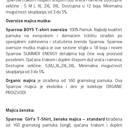
veličine : S M L XL 2XL 3XL. Dostupna u 12 boja. Minimalna
mogućnost skupljanja, od 3 do 5%.
Oversize majica muška:
Sparrow BOYS T-shirt oversize
100% Pamuk. Najbolji kvalitet
pamuka na evropskom i domaćem tržištu izrađen po
specijalnim zahtevima i statutima brenda Sparrow. Sparrow
oversize muška majica je ove sezone stigla u 18 boja i novim
Sparrow SUMMER ENERGY detaljima koji čine ovaj proizvod
posebnim. Ojačana trakom i duplim štepom duž vrata i ramena.
Dostupne veličine: S,M,L,XL,2XL,3XL. Minimalna mogućnost
skupljanja od 3 do 5%.
Organic majica
je izrađena od 160 gramskog pamuka. Ova
Sparrow majica je ekološka i deo je kolekcije ORGANIC
PROIZVODI.
Majica ženska:
Sparrow Girl’s T-Shirt, ženska majica – standard i
zrađena
od 160 gramskog pamuka (singl), ojačana trakom i duplim