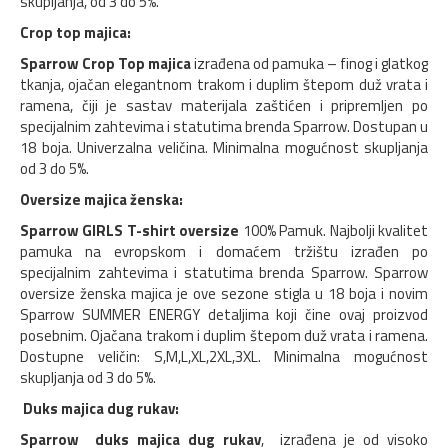
skupljanja, od 3 do 5%.
Crop top majica:
Sparrow Crop Top majica
izrađena od pamuka – finog i glatkog
tkanja, ojačan elegantnom trakom i duplim štepom duž vrata i
ramena, čiji je sastav materijala zaštićen i pripremljen po
specijalnim zahtevima i statutima brenda Sparrow. Dostupan u
18 boja. Univerzalna veličina. Minimalna mogućnost skupljanja
od 3 do 5%.
Oversize majica ženska:
Sparrow GIRLS T-shirt oversize
100% Pamuk. Najbolji kvalitet
pamuka na evropskom i domaćem tržištu izrađen po
specijalnim zahtevima i statutima brenda Sparrow. Sparrow
oversize ženska majica je ove sezone stigla u 18 boja i novim
Sparrow SUMMER ENERGY detaljima koji čine ovaj proizvod
posebnim. Ojačana trakom i duplim štepom duž vrata i ramena.
Dostupne veličin: S,M,L,XL,2XL,3XL. Minimalna mogućnost
skupljanja od 3 do 5%.
Duks majica dug rukav:
Sparrow duks majica dug rukav
, izrađena je od visoko