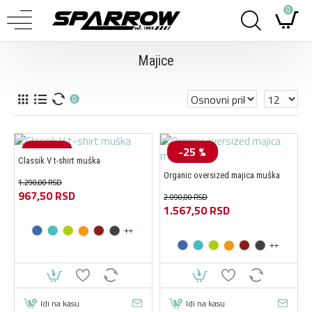
0
Majice
0
-25 %
-25 %
Classik V t-shirt muška
Organic oversized majica muška
1.290,00 RSD
967,50 RSD
2.090,00 RSD
1.567,50 RSD
Idi na kasu
Idi na kasu