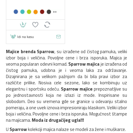
Idi na kasu
Majice brenda Sparrow
, su izrađene od čistog pamuka, veliki
izbor boja i veličina. Povoljne cene i brza isporuka. Majica je
veoma popularan odevni komad.
Sparrow majica
je izrađena od
čistog pamuka, udobna je i veoma laka za održavanje.
Dizajnirana je sa velikom pažnjom da bi bila pravi izbor za
različite prilike. Nosiva cele sezone, lako se kombinuju uz
elegantnu i sportsku odeću.
Sparrow majice
prepoznatljive su
po jednostavnosti koja ne izlazi iz mode. Inspirisane su
slobodom. Deo su vremena gde se granice u odevanju stalno
pomeraju, a one uvek iznova impresioniraju klasikom. Veliki izbor
boja i veličina. Povoljne cene i brza isporuka. Mogućnost štampe
na majicama.
Moda iz drugačijeg ugla!!!
U
Sparrow
kolekciji majica nalaze se modeli za žene i muškarce.