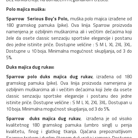
Polo majica muška:
Sparrow Serious Boy’s Polo,
muška polo majica izrađene od
180 gramskog pamuka (pike). Ova linija Sparrow proizvoda
namenjena je ozbiljnim muškarcima ali i večitim dečacima koji
žele da osete classic senzaciju sportske elegancije i postanu
deo jedne istinite priče. Dostupne veličine : S M L XL 2XL 3XL.
Dostupne u 10 boja. Minimalna mogućnost skupljanja, od 3 do
5%.
Duks majica dug rukav:
Sparrow polo duks majica
dug rukav
, izrađena od 180
gramskog pamuka (pike). Ova linija proizvoda namenjena je
ozbiljnim muškarcima ali i večitim dečacima koji žele da osete
classic senzaciju sportske elegancije i postanu deo jedne
istinite priče. Dostupne veličine : S M L XL 2XL 3XL. Dostupan u
10 boja. Minimalna mogućnost skupljanja, od 3 do 5%.
Sparrow duks majica
dug rukav
, izrađena je od visoko
kvalitetnog 180 gramskog pamuka (umbro singl) u penja
kvalitetu, finog i glatkog tkanja. Ojačana prepoznatljivom
Sparrow trakom i duplim štepom duž vrata i ramena. Dostupne