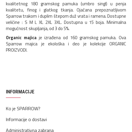
kvalitetnog 180 gramskog pamuka (umbro singl) u penja
kvalitetu, finog i glatkog tkanja. Ojačana prepoznatljivom
Sparrow trakom i duplim štepom duž vrata i ramena. Dostupne
veličine : S M L XL 2XL 3XL. Dostupna u 15 boja. Minimalna
mogućnost skupljanja, od 3 do 5%.
Organic majica
je izrađena od 160 gramskog pamuka. Ova
Sparrow majica je ekološka i deo je kolekcije ORGANIC
PROIZVODI.
INFORMACIJE
Ko je SPARROW?
Informacije o dostavi
Administrativna zabrana