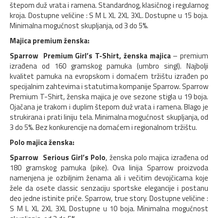
štepom duž vrata i ramena. Standardnog, klasičnog i regularnog
kroja. Dostupne veličine : S M L XL 2XL 3XL. Dostupne u 15 boja.
Minimalna mogućnost skupljanja, od 3 do 5%.
Majica premium ženska:
Sparrow Premium Girl’s T-Shirt, ženska majica
– premium
izrađena od 160 gramskog pamuka (umbro singl). Najbolji
kvalitet pamuka na evropskom i domaćem tržištu izrađen po
specijalnim zahtevima i statutima kompanije Sparrow. Sparrow
Premium T-Shirt, ženska majica je ove sezone stigla u 19 boja.
Ojačana je trakom i duplim štepom duž vrata i ramena. Blago je
strukirana i prati liniju tela. Minimalna mogućnost skupljanja, od
3 do 5%. Bez konkurencije na domaćem i regionalnom tržištu.
Polo majica ženska:
Sparrow Serious Girl’s Polo
, ženska polo majica izrađena od
180 gramskog pamuka (pike). Ova linija Sparrow proizvoda
namenjena je ozbiljnim ženama ali i večitim devojčicama koje
žele da osete classic senzaciju sportske elegancije i postanu
deo jedne istinite priče. Sparrow, true story. Dostupne veličine :
S M L XL 2XL 3XL Dostupne u 10 boja. Minimalna mogućnost