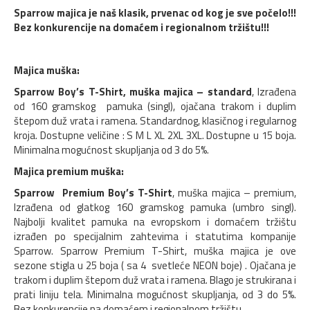
Sparrow majica je naš klasik, prvenac od kog je sve počelo!!!
Bez konkurencije na domaćem i regionalnom tržištu!!!
Majica muška:
Sparrow Boy’s T-Shirt, muška majica – standard
, Izrađena
od 160 gramskog pamuka (singl), ojačana trakom i duplim
štepom duž vrata i ramena. Standardnog, klasičnog i regularnog
kroja. Dostupne veličine : S M L XL 2XL 3XL. Dostupne u 15 boja.
Minimalna mogućnost skupljanja od 3 do 5%.
Majica premium muška:
Sparrow Premium Boy’s T-Shirt
, muška majica – premium,
Izrađena od glatkog 160 gramskog pamuka (umbro singl).
Najbolji kvalitet pamuka na evropskom i domaćem tržištu
izrađen po specijalnim zahtevima i statutima kompanije
Sparrow. Sparrow Premium T-Shirt, muška majica je ove
sezone stigla u 25 boja ( sa 4 svetleće NEON boje) . Ojačana je
trakom i duplim štepom duž vrata i ramena. Blago je strukirana i
prati liniju tela. Minimalna mogućnost skupljanja, od 3 do 5%.
Bez konkurencije na domaćem i regionalnom tržištu.