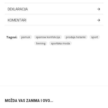
DEKLARACIJA
KOMENTARI
Tagovi:
pamuk
sparrow konfekcija
prodaja helanki
sport
trening
sportska moda
MOŽDA VAS ZANIMA I OVO...