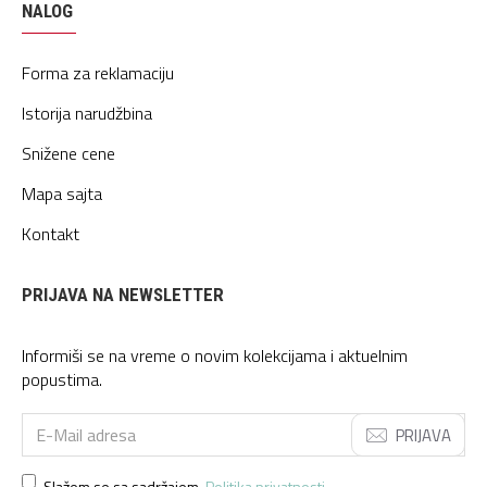
NALOG
Forma za reklamaciju
Istorija narudžbina
Snižene cene
Mapa sajta
Kontakt
PRIJAVA NA NEWSLETTER
Informiši se na vreme o novim kolekcijama i aktuelnim
popustima.
PRIJAVA
Slažem se sa sadržajem
Politika privatnosti