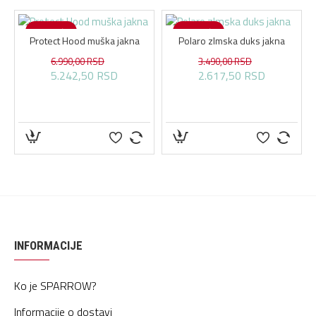
-25 %
-25 %
Protect Hood muška jakna
Polaro zImska duks jakna
6.990,00 RSD
3.490,00 RSD
5.242,50 RSD
2.617,50 RSD
INFORMACIJE
Ko je SPARROW?
Informacije o dostavi