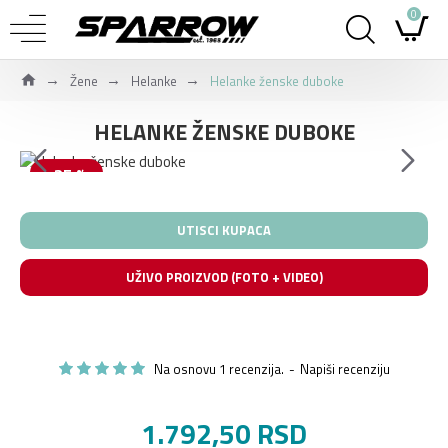
0
Žene
Helanke
Helanke ženske duboke
HELANKE ŽENSKE DUBOKE
-25 %
UTISCI KUPACA
UŽIVO PROIZVOD (FOTO + VIDEO)
Na osnovu 1 recenzija.
-
Napiši recenziju
1.792,50 RSD