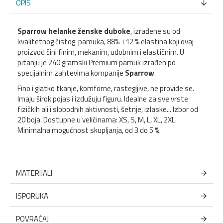
OPIS
Sparrow helanke ženske duboke
, izrađene su od
kvalitetnog čistog pamuka, 88% i 12 % elastina koji ovaj
proizvod čini finim, mekanim, udobnim i elastičnim. U
pitanju je 240 gramski Premium pamuk izrađen po
specijalnim zahtevima kompanije
Sparrow
.
Fino i glatko tkanje, komforne, rastegljive, ne provide se.
Imaju širok pojas i izdužuju figuru. Idealne za sve vrste
fizičkih ali i slobodnih aktivnosti, šetnje, izlaske... Izbor od
20 boja. Dostupne u veličinama: XS, S, M, L, XL, 2XL.
Minimalna mogućnost skupljanja, od 3 do 5 %.
MATERIJALI
ISPORUKA
POVRAĆAJ