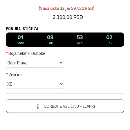
(Vaša ušteda je: 597,50 RSD)
2.390,00 RSD
PONUDA ISTIČE ZA:
01
09
53
01
Dana
Sati
Min
Sek
Boja helanki Duboke
Veličina
ODREDITE VELIČINU HELANKI