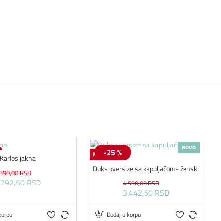
NOVO
-25 %
NOVI KROJ
Karlos jakna
Duks oversize sa kapuljačom- ženski
.390,00 RSD
.792,50 RSD
4.590,00 RSD
3.442,50 RSD
korpu
Dodaj u korpu