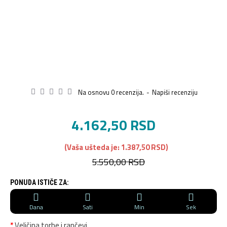
Na osnovu 0 recenzija.
-
Napiši recenziju
4.162,50 RSD
(Vaša ušteda je: 1.387,50 RSD)
5.550,00 RSD
PONUDA ISTIČE ZA:
Dana
Sati
Min
Sek
Veličina torbe i rančevi