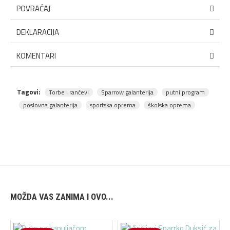
POVRAĆAJ
DEKLARACIJA
KOMENTARI
Tagovi:
Torbe i rančevi
Sparrow galanterija
putni program
poslovna galanterija
sportska oprema
školska oprema
MOŽDA VAS ZANIMA I OVO...