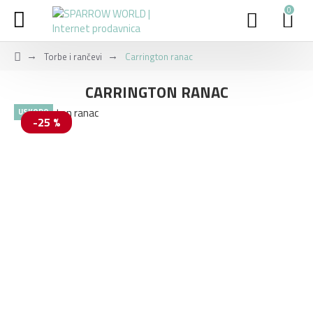
0
Torbe i rančevi
Carrington ranac
CARRINGTON RANAC
USKORO
-25 %