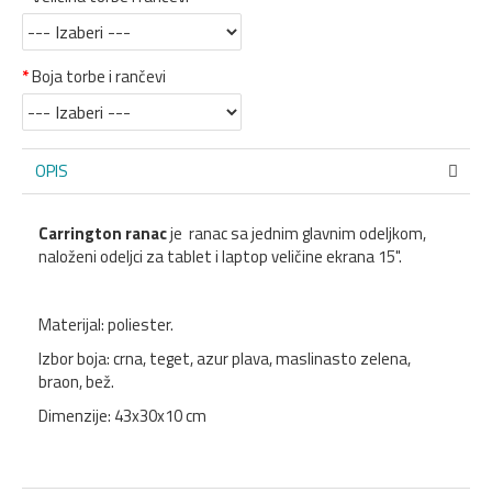
Boja torbe i rančevi
OPIS
Carrington ranac
je ranac sa jednim glavnim odeljkom,
naloženi odeljci za tablet i laptop veličine ekrana 15".
Materijal: poliester.
Izbor boja: crna, teget, azur plava, maslinasto zelena,
braon, bež.
Dimenzije: 43x30x10 cm