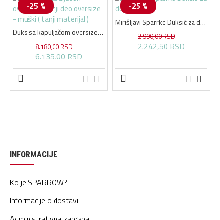
-25 %
-25 %
Mirišljavi Sparrko Duksić za decu
Duks sa kapuljačom oversize i donji deo oversize - muški ( tanji materijal )
2.990,00 RSD
2.242,50 RSD
8.180,00 RSD
6.135,00 RSD
INFORMACIJE
Ko je SPARROW?
Informacije o dostavi
Administrativna zabrana