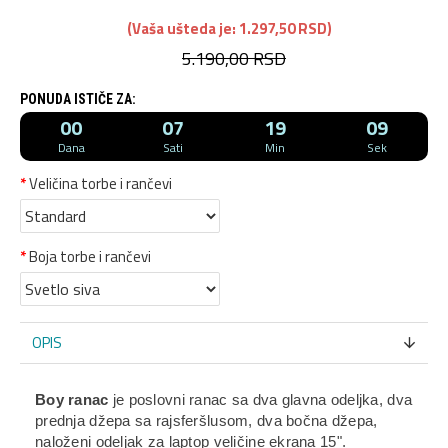
(Vaša ušteda je: 1.297,50 RSD)
5.190,00 RSD
PONUDA ISTIČE ZA:
00
07
19
09
Dana
Sati
Min
Sek
Veličina torbe i rančevi
Boja torbe i rančevi
OPIS
Boy ranac
je poslovni ranac sa dva glavna odeljka, dva
prednja džepa sa rajsferšlusom, dva bočna džepa,
naloženi odeljak za laptop veličine ekrana 15".