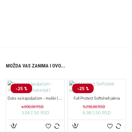
MOŽDA VAS ZANIMA I OVO...
-25 %
-25 %
l jakna
Duks sa kapuljačom - muški ( tanji materijal )
Full Protect Softshell jakna
4.090,00 RSD
9.290,00 RSD
3.067,50 RSD
6.967,50 RSD