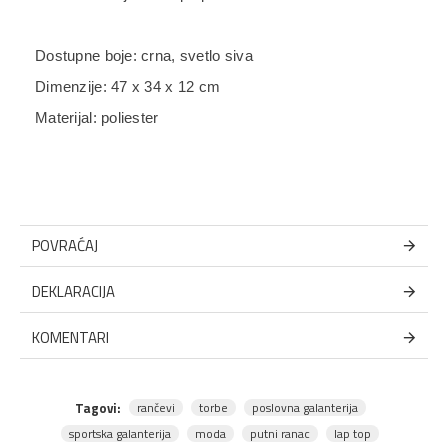
Dostupne boje: crna, svetlo siva
Dimenzije:
47 x 34 x 12 cm
Materijal: poliester
POVRAĆAJ
DEKLARACIJA
KOMENTARI
Tagovi:
rančevi
torbe
poslovna galanterija
sportska galanterija
moda
putni ranac
lap top