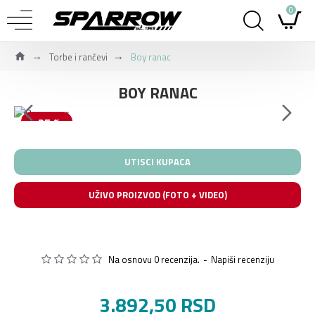
0
Torbe i rančevi
Boy ranac
BOY RANAC
-25 %
UTISCI KUPACA
UŽIVO PROIZVOD (FOTO + VIDEO)
Na osnovu 0 recenzija.
-
Napiši recenziju
3.892,50 RSD