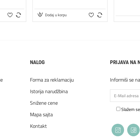
Dodaj u korpu
NALOG
PRIJAVA NA 
je
Forma za reklamaciju
Informiši se n
Istorija narudžbina
Snižene cene
Slažem se
Mapa sajta
Kontakt