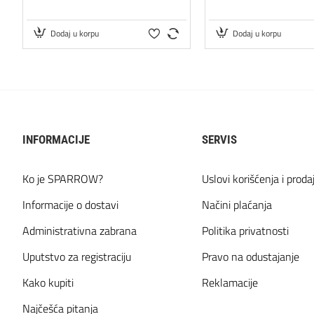
Dodaj u korpu
Dodaj u korpu
INFORMACIJE
SERVIS
Ko je SPARROW?
Uslovi korišćenja i proda
Informacije o dostavi
Načini plaćanja
Administrativna zabrana
Politika privatnosti
Uputstvo za registraciju
Pravo na odustajanje
Kako kupiti
Reklamacije
Najčešća pitanja