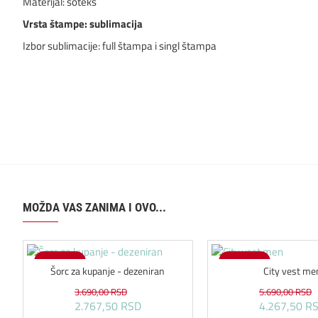
Materijal: šoteks
Vrsta štampe: sublimacija
Izbor sublimacije: full štampa i singl štampa
MOŽDA VAS ZANIMA I OVO...
-25 %
-25 %
Šorc za kupanje - dezeniran
City vest me
3.690,00 RSD
5.690,00 RSD
2.767,50 RSD
4.267,50 R