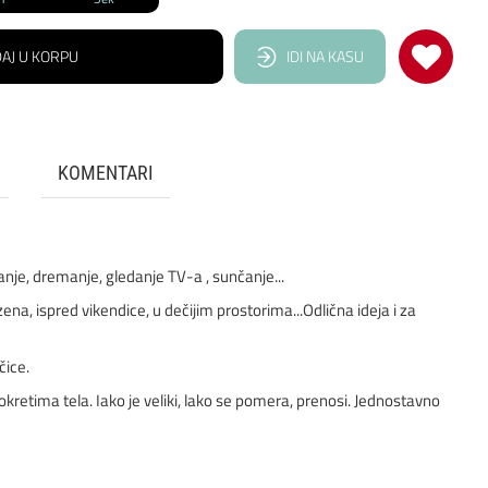
AJ U KORPU
IDI NA KASU
KOMENTARI
anje, dremanje, gledanje TV-a , sunčanje...
a, ispred vikendice, u dečijim prostorima...Odlična ideja i za
čice.
kretima tela. Iako je veliki, lako se pomera, prenosi. Jednostavno