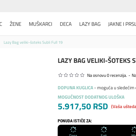
C
ŽENE
MUŠKARCI
DECA
LAZY BAG
JAKNE I PRS
Lazy Bag veliki-šoteks Subli Full 19
LAZY BAG VELIKI-ŠOTEKS S
Na osnovu 0 recenzija.
-
Na
DOPUNA KUGLICA
- moguća u sledećim di
MOGUĆNOST DODATNOG ULOŠKA
5.917,50 RSD
(Vaša ušteda
PONUDA ISTIČE ZA:
Dana
Sati
Mi