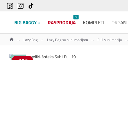
-%
BIG BAGGY +
RASPRODAJA
KOMPLETI
ORGANI
Lazy Bag
Lazy Bag sa sublimacijom
Full sublimacija
NOVO
-25 %