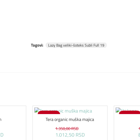
Tagovi:
Lazy Bag veliki-šoteks Subli Full 19
-25 %
-25 %
n
Tera organic muška majica
1.350,00 RSD
SD
1.012,50 RSD