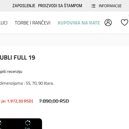
INFORMACIJE
ZAPOSLENJE
PROIZVODI SA ŠTAMPOM
LUCI
TORBE I RANČEVI
KUPOVINA NA RATE
UBLI FULL 19
piši recenziju
menzijama : 55, 70, 90 litara.
7.890,00 RSD
 je: 1.972,50 RSD)
n
Sek