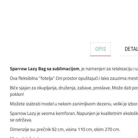
OPIS
DETAL
Sparrow Lazy Bag sa sublimacijom
, je namenjen za relaksaciju i u
Ova fleksibilna "fotelja" čini prostor opuštajući i lako zauzima mes
Biće sjajan za okupljanja, druženja, zabave, proslave. Može dati po
poklon!
Možete izabrati model u nekom zanimljivom dezenu, veliki je izbor. 
Sparrow Lazy je veoma komforan. Napunjen je kvalitetnim ekološki pr
se održava.
Dimenzije su: prečnik 92 cm, visina 110 cm, obim 270 cm.