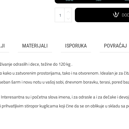
DOD
JI
MATERIJALI
ISPORUKA
POVRAĆAJ
živanje odraslih i dece, težine do 120 kg .
to kako u zatvorenim prostorijama, tako i na otvorenom. Idealan je za čit
seban šarm i novu notu u vašoj sobi, dnevnom boravku, terasi, pored bazen
Interesantna su i početna slova imena, i za odrasle a i za dečake i devoj
ihvatljivim stiropor kuglicama koji čine da se on oblikuje u skladu sa po