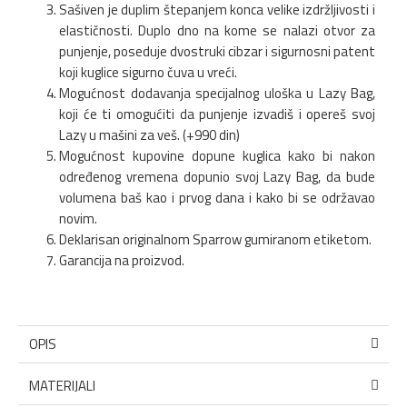
Sašiven je duplim štepanjem konca velike izdržljivosti i
elastičnosti. Duplo dno na kome se nalazi otvor za
punjenje, poseduje dvostruki cibzar i sigurnosni patent
koji kuglice sigurno čuva u vreći.
Mogućnost dodavanja specijalnog uloška u Lazy Bag,
koji će ti omogućiti da punjenje izvadiš i opereš svoj
Lazy u mašini za veš. (+990 din)
Mogućnost kupovine dopune kuglica kako bi nakon
određenog vremena dopunio svoj Lazy Bag, da bude
volumena baš kao i prvog dana i kako bi se održavao
novim.
Deklarisan originalnom Sparrow gumiranom etiketom.
Garancija na proizvod.
OPIS
MATERIJALI