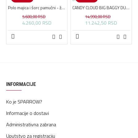
Polo majica i šorc pamučni - ženski
CANDY CLOUD BIG BAGGY DUKS KAPA
5.680,00 RSD
14.990,00 RSD
4.260,00 RSD
11.242,50 RSD
INFORMACIJE
Ko je SPARROW?
Informacije o dostavi
Administrativna zabrana
Uputstvo za registraciju