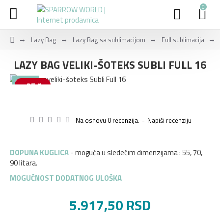
0
Lazy Bag
Lazy Bag sa sublimacijom
Full sublimacija
LAZY BAG VELIKI-ŠOTEKS SUBLI FULL 16
NOVO
-25 %
Na osnovu 0 recenzija.
-
Napiši recenziju
DOPUNA KUGLICA
- moguća u sledećim dimenzijama : 55, 70,
90 litara.
MOGUĆNOST DODATNOG ULOŠKA
5.917,50 RSD