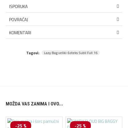
ISPORUKA
POVRAĆAJ
KOMENTARI
Tagovi:
Lazy Bag veliki-šoteks Subli Full 16
MOŽDA VAS ZANIMA I OVO...
-25 %
-25 %