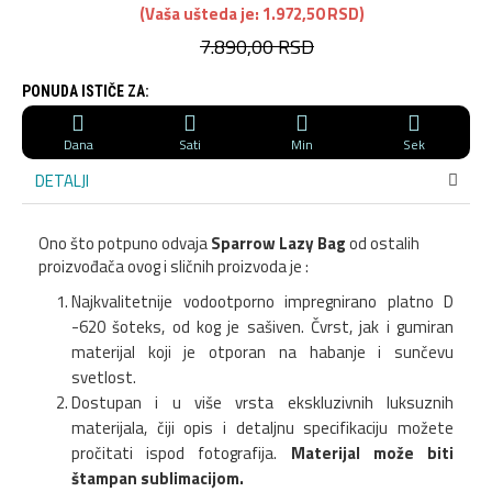
(Vaša ušteda je: 1.972,50 RSD)
7.890,00 RSD
PONUDA ISTIČE ZA:
Dana
Sati
Min
Sek
DETALJI
Ono što potpuno odvaja
Sparrow Lazy Bag
od ostalih
proizvođača ovog i sličnih proizvoda je :
Najkvalitetnije vodootporno impregnirano platno D
-620 šoteks, od kog je sašiven. Čvrst, jak i gumiran
materijal koji je otporan na habanje i sunčevu
svetlost.
Dostupan i u više vrsta ekskluzivnih luksuznih
materijala, čiji opis i detaljnu specifikaciju možete
pročitati ispod fotografija.
Materijal može biti
štampan sublimacijom.