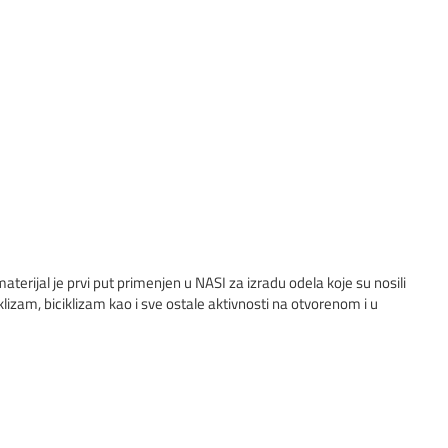
aterijal je prvi put primenjen u NASI za izradu odela koje su nosili
zam, biciklizam kao i sve ostale aktivnosti na otvorenom i u