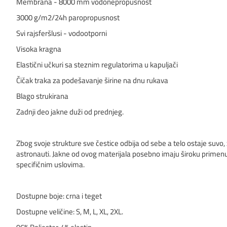
Membrana - 8000 mm vodonepropusnost
3000 g/m2/24h paropropusnost
Svi rajsferšlusi - vodootporni
Visoka kragna
Elastični učkuri sa steznim regulatorima u kapuljači
Čičak traka za podešavanje širine na dnu rukava
Blago strukirana
Zadnji deo jakne duži od prednjeg.
Zbog svoje strukture sve čestice odbija od sebe a telo ostaje suvo, z
astronauti. Jakne od ovog materijala posebno imaju široku primenu
specifičnim uslovima.
Dostupne boje: crna i teget
Dostupne veličine: S, M, L, XL, 2XL.