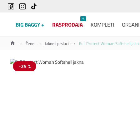
-%
BIG BAGGY +
RASPRODAJA
KOMPLETI
ORGANI
Žene
Jakne i prsluci
Full Protect Woman Softshell jakn
-25 %