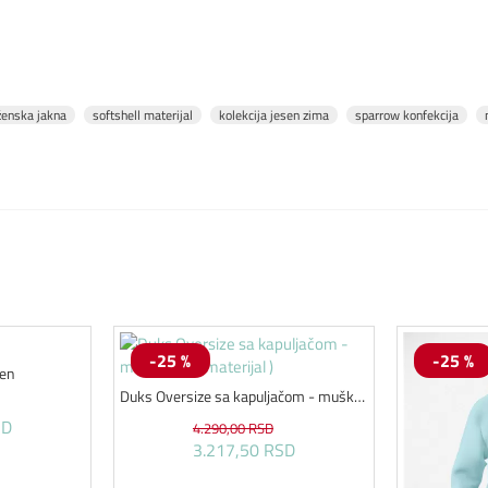
ženska jakna
softshell materijal
kolekcija jesen zima
sparrow konfekcija
-25 %
-25 %
men
Duks Oversize sa kapuljačom - muški ( tanji materijal )
SD
4.290,00 RSD
3.217,50 RSD