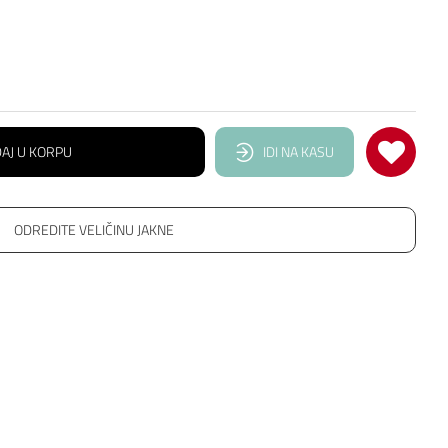
AJ U KORPU
IDI NA KASU
ODREDITE VELIČINU JAKNE