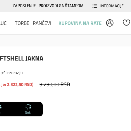
INFORMACIJE
ZAPOSLENJE
PROIZVODI SA ŠTAMPOM
LUCI
TORBE I RANČEVI
KUPOVINA NA RATE
FTSHELL JAKNA
piši recenziju
9.290,00 RSD
 je: 2.322,50 RSD)
n
Sek