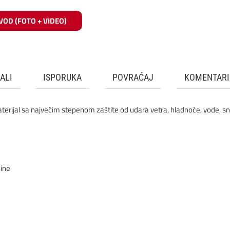
VOD (FOTO + VIDEO)
ALI
ISPORUKA
POVRAĆAJ
KOMENTARI
materijal sa najvećim stepenom zaštite od udara vetra, hladnoće, vode, s
šine