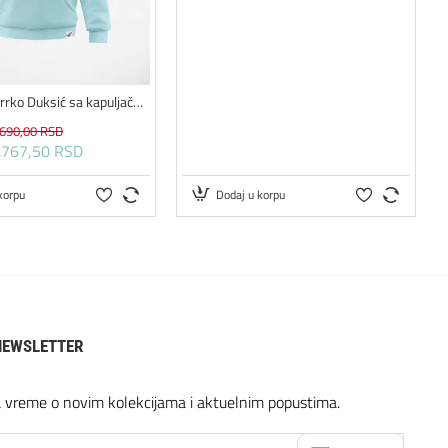
Mirišljavi Sparrko Duksić sa kapuljačom za decu
.690,00 RSD
.767,50 RSD
korpu
Dodaj u korpu
NEWSLETTER
a vreme o novim kolekcijama i aktuelnim popustima.