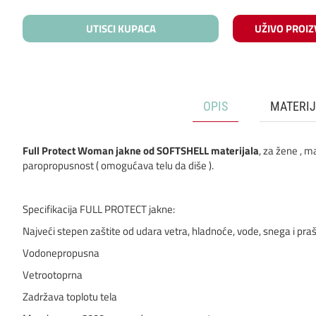
UTISCI KUPACA
UŽIVO PROIZ
OPIS
MATERIJ
Full Protect Woman jakne od SOFTSHELL materijala
, za žene , 
paropropusnost ( omogućava telu da diše ).
Specifikacija FULL PROTECT jakne:
Najveći stepen zaštite od udara vetra, hladnoće, vode, snega i pra
Vodonepropusna
Vetrootoprna
Zadržava toplotu tela