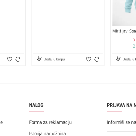
3
2
Dodaj u korpu
Dodaj u 
NALOG
PRIJAVA NA 
je
Forma za reklamaciju
Informiši se n
Istorija narudžbina