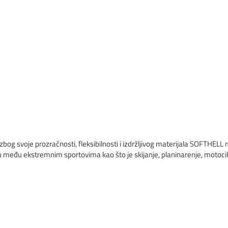
bog svoje prozračnosti, fleksibilnosti i izdržljivog materijala SOFTHELL m
 među ekstremnim sportovima kao što je skijanje, planinarenje, motocikli