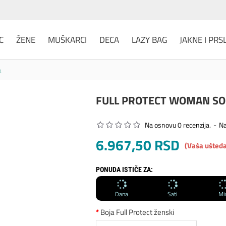
C
ŽENE
MUŠKARCI
DECA
LAZY BAG
JAKNE I PRS
a
FULL PROTECT WOMAN SO
Na osnovu 0 recenzija.
-
Na
6.967,50 RSD
(Vaša ušteda
PONUDA ISTIČE ZA:
Dana
Sati
Mi
Boja Full Protect ženski