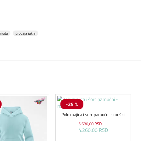
moda
prodaja jakni
-25 %
Polo majica i šorc pamučni - muški
5.680,00 RSD
4.260,00 RSD