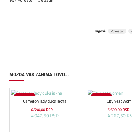
96% Poliester, 4% elastin.
Tagovi:
Poliester
MOŽDA VAS ZANIMA I OVO...
-25 %
-25 %
Cameron lady duks jakna
City vest wo
6.590,00 RSD
5.690,00 RSD
4.942,50 RSD
4.267,50 R